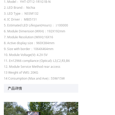
1. Model： YHT-OT12-1R1G1B-N
2. LED Brand： Nichia
3. LED Type： NSSM132
4. IC Driver： MBI5151
5. Estimated LED Lifespan(Hours)： ≥100000
6. Module Dimension (WXH)：192X192mm
7. Module Resolution (WXH):16X16
8. Active display size：960X384mm
9. Size with border：1064X464mm
10. Module Voltage(V): 4.2V-5V
11. En12966 compliance (Optical): L3,C2,R3,B6
12. Module Service Method rear access
13 Weight of VMS: 20KG
14 Consumption (Max and Ave) : 55W/15W
产品详情