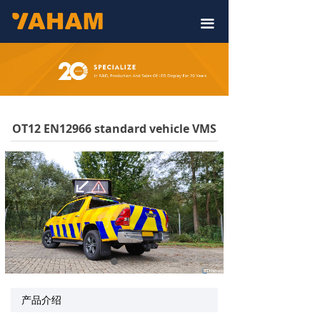
끀
OT12 EN12966 standard vehicle VMS
产品介绍